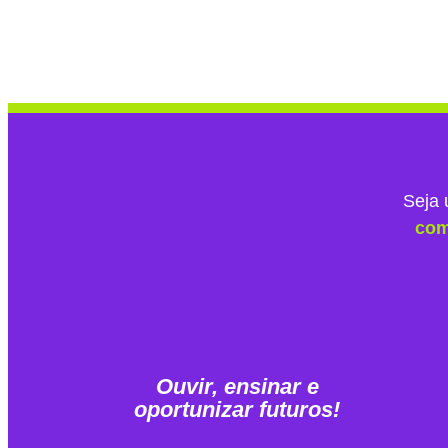
Your blog category
Seja 
com
Ouvir, ensinar e
oportunizar futuros!